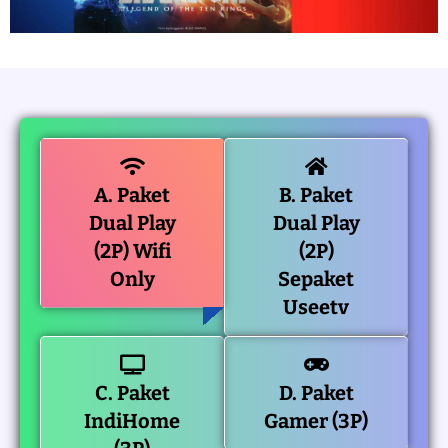
A. Paket
B. Paket
Dual Play
Dual Play
(2P) Wifi
(2P)
Only
Sepaket
Useetv
C. Paket
D. Paket
IndiHome
Gamer (3P)