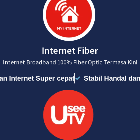
Internet Fiber
Internet Broadband 100% Fiber Optic Termasa Kini
an Internet Super cepat
Stabil Handal da