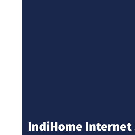
IndiHome Internet