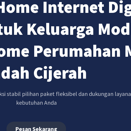
Home Internet Dig
tuk Keluarga Mo
Home Perumahan 
ndah Cijerah
i stabil pilihan paket fleksibel dan dukungan layan
kebutuhan Anda
Pesan Sekarang