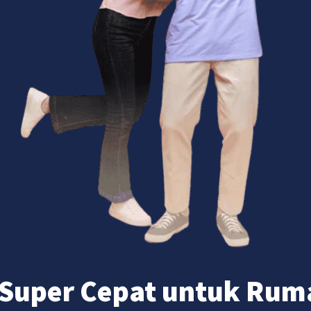
 Super Cepat untuk Rum