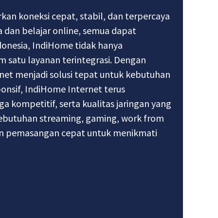
kan koneksi cepat, stabil, dan terpercaya
ja dan belajar online, semua dapat
donesia, IndiHome tidak hanya
m satu layanan terintegrasi. Dengan
rnet menjadi solusi tepat untuk kebutuhan
onsif, IndiHome Internet terus
ompetitif, serta kualitas jaringan yang
 kebutuhan streaming, gaming, work from
anan pemasangan cepat untuk menikmati