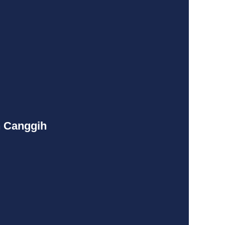
n Canggih