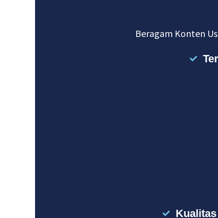
Beragam Konten Use
Te
Kualitas