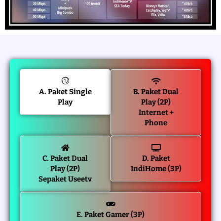
A. Paket Single
B. Paket Dual
Play
Play (2P)
Internet +
Phone
C. Paket Dual
D. Paket
Play (2P)
IndiHome (3P)
Sepaket Useetv
E. Paket Gamer (3P)