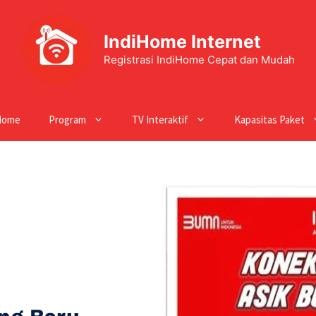
IndiHome Internet
Registrasi IndiHome Cepat dan Mudah
Home
Program
TV Interaktif
Kapasitas Paket