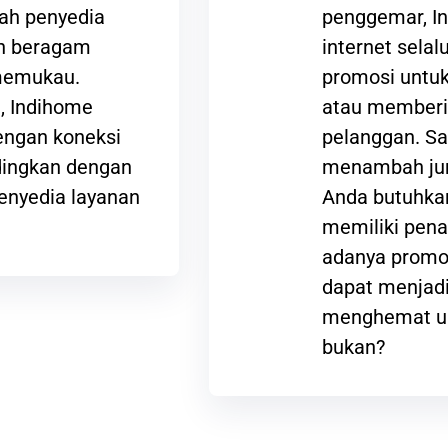
lah penyedia
penggemar, I
an beragam
internet sela
 memukau.
promosi untuk
t, Indihome
atau memberi
ngan koneksi
pelanggan. Sa
ndingkan dengan
menambah jum
enyedia layanan
Anda butuhkan
memiliki pena
adanya promos
dapat menjadi
menghemat ua
bukan?