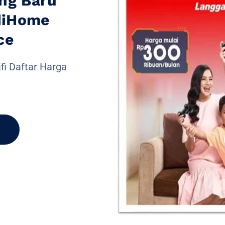
ng Baru
diHome
ce
fi Daftar Harga