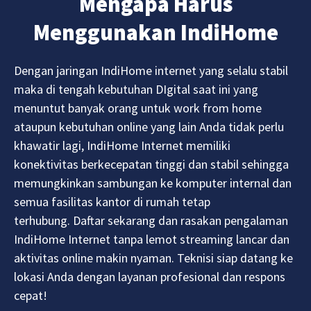
Mengapa Harus
Menggunakan IndiHome
Dengan jaringan IndiHome internet yang selalu stabil
maka di tengah kebutuhan DIgital saat ini yang
menuntut banyak orang untuk work from home
ataupun kebutuhan online yang lain Anda tidak perlu
khawatir lagi, IndiHome Internet memiliki
konektivitas berkecepatan tinggi dan stabil sehingga
memungkinkan sambungan ke komputer internal dan
semua fasilitas kantor di rumah tetap
terhubung. Daftar sekarang dan rasakan pengalaman
IndiHome Internet tanpa lemot streaming lancar dan
aktivitas online makin nyaman. Teknisi siap datang ke
lokasi Anda dengan layanan profesional dan respons
cepat!