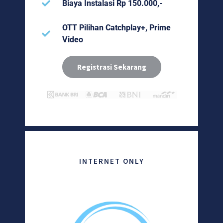
Biaya Instalasi Rp 150.000,-
OTT Pilihan Catchplay+, Prime
Video
Registrasi Sekarang
INTERNET ONLY