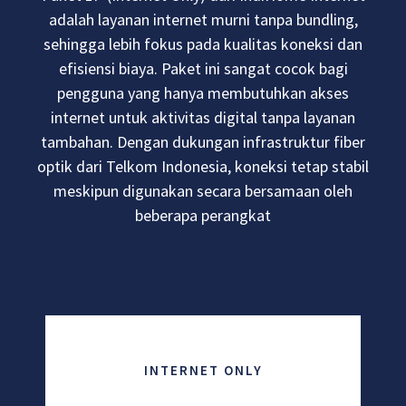
adalah layanan internet murni tanpa bundling,
sehingga lebih fokus pada kualitas koneksi dan
efisiensi biaya. Paket ini sangat cocok bagi
pengguna yang hanya membutuhkan akses
internet untuk aktivitas digital tanpa layanan
tambahan. Dengan dukungan infrastruktur fiber
optik dari Telkom Indonesia, koneksi tetap stabil
meskipun digunakan secara bersamaan oleh
beberapa perangkat
INTERNET ONLY