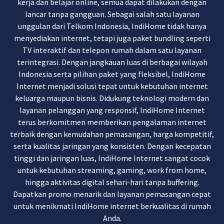
kerja dan belajar online, semua dapat dilakukan dengan
lancar tanpa gangguan. Sebagai salah satu layanan
unggulan dari Telkom Indonesia, IndiHome tidak hanya
menyediakan internet, tetapi juga paket bundling seperti
TV interaktif dan telepon rumah dalam satu layanan
terintegrasi. Dengan jangkauan luas di berbagai wilayah
Indonesia serta pilihan paket yang fleksibel, IndiHome
Internet menjadi solusi tepat untuk kebutuhan internet
keluarga maupun bisnis. Didukung teknologi modern dan
layanan pelanggan yang responsif, IndiHome Internet
terus berkomitmen memberikan pengalaman internet
terbaik dengan kemudahan pemasangan, harga kompetitif,
serta kualitas jaringan yang konsisten. Dengan kecepatan
tinggi dan jaringan luas, IndiHome Internet sangat cocok
untuk kebutuhan streaming, gaming, work from home,
hingga aktivitas digital sehari-hari tanpa buffering.
Dapatkan promo menarik dan layanan pemasangan cepat
untuk menikmati IndiHome internet berkualitas di rumah
Anda.