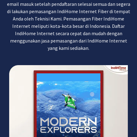
email masuk setelah pendaftaran selesai semua dan segera
di lakukan pemasangan IndiHome Internet Fiber di tempat
Anda oleh Teknisi Kami. Pemasangan Fiber IndiHome
Internet meliputi kota-kota besar di Indonesia. Daftar
IndiHome Internet secara cepat dan mudah dengan
menggunakan jasa pemasangan dari IndiHome Internet
yang kami sediakan.