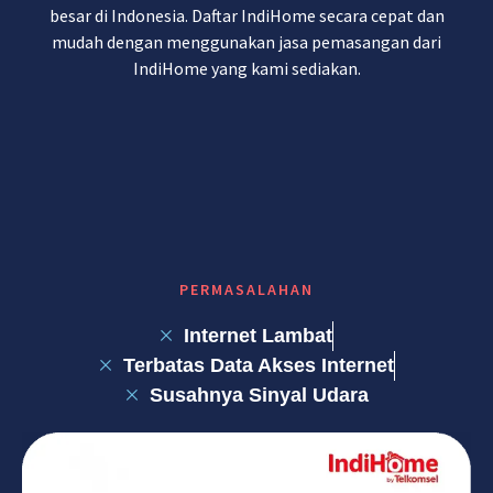
besar di Indonesia. Daftar IndiHome secara cepat dan
mudah dengan menggunakan jasa pemasangan dari
IndiHome yang kami sediakan.
PERMASALAHAN
Internet Lambat
Terbatas Data Akses Internet
Susahnya Sinyal Udara