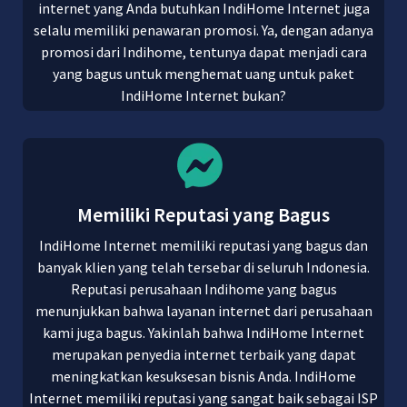
internet yang Anda butuhkan IndiHome Internet juga
selalu memiliki penawaran promosi. Ya, dengan adanya
promosi dari Indihome, tentunya dapat menjadi cara
yang bagus untuk menghemat uang untuk paket
IndiHome Internet bukan?
Memiliki Reputasi yang Bagus
IndiHome Internet memiliki reputasi yang bagus dan
banyak klien yang telah tersebar di seluruh Indonesia.
Reputasi perusahaan Indihome yang bagus
menunjukkan bahwa layanan internet dari perusahaan
kami juga bagus. Yakinlah bahwa IndiHome Internet
merupakan penyedia internet terbaik yang dapat
meningkatkan kesuksesan bisnis Anda. IndiHome
Internet memiliki reputasi yang sangat baik sebagai ISP