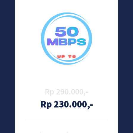
Rp 290.000,-
Rp 230.000,-