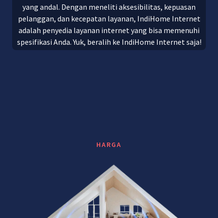
yang andal. Dengan meneliti aksesibilitas, kepuasan
pelanggan, dan kecepatan layanan, IndiHome Internet
adalah penyedia layanan internet yang bisa memenuhi
spesifikasi Anda. Yuk, beralih ke IndiHome Internet saja!
HARGA