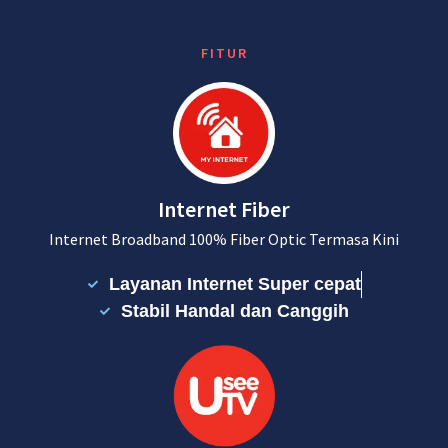
FITUR
Internet Fiber
Internet Broadband 100% Fiber Optic Termasa Kini
Layanan Internet Super cepat
Stabil Handal dan Canggih