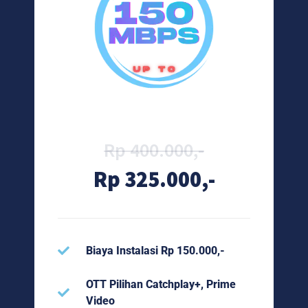
Rp 400.000,-
Rp 325.000,-
Biaya Instalasi Rp 150.000,-
OTT Pilihan Catchplay+, Prime
Video