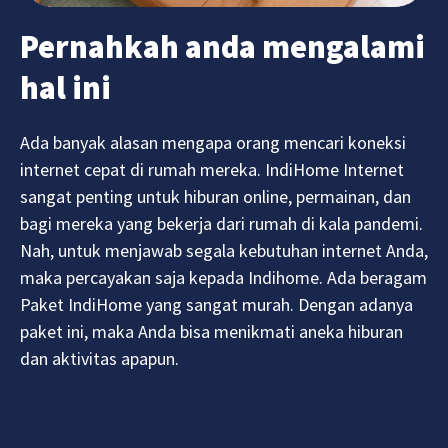
Pernahkah anda mengalami
hal ini
Ada banyak alasan mengapa orang mencari koneksi
internet cepat di rumah mereka. IndiHome Internet
sangat penting untuk hiburan online, permainan, dan
bagi mereka yang bekerja dari rumah di kala pandemi.
Nah, untuk menjawab segala kebutuhan internet Anda,
maka percayakan saja kepada Indihome. Ada beragam
Paket IndiHome yang sangat murah. Dengan adanya
paket ini, maka Anda bisa menikmati aneka hiburan
dan aktivitas apapun.