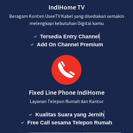
IndiHome TV
Beragam Konten UseeTV Kabel yang disediakan semakin
melengkapi kebutuhan Digital kamu
Tersedia Entry Channel
Add On Channel Premium
Fixed Line Phone IndiHome
Layanan Telepon Rumah dan Kantor
Kualitas Suara yang Jernih
Free Call sesama Telepon Rumah