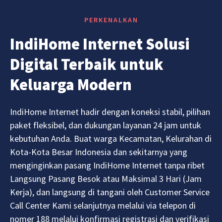
PERKENALKAN
IndiHome Internet Solusi
Digital Terbaik untuk
Keluarga Modern
IndiHome Internet hadir dengan koneksi stabil, pilihan
paket fleksibel, dan dukungan layanan 24 jam untuk
kebutuhan Anda. Buat warga Kecamatan, Kelurahan di
Kota-Kota Besar Indonesia dan sekitarnya yang
menginginkan pasang IndiHome Internet tanpa ribet
Langsung Pasang Besok atau Maksimal 3 Hari (Jam
Kerja), dan langsung di tangani oleh Customer Service
Call Center Kami selanjutnya melalui via telepon di
nomer 188 melalui konfirmasi registrasi dan verifikasi