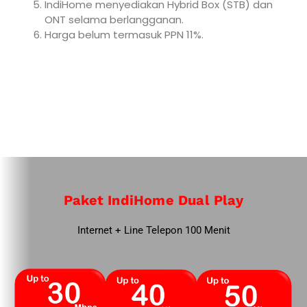
IndiHome menyediakan Hybrid Box (STB) dan
ONT selama berlangganan.
Harga belum termasuk PPN 11%.
Paket IndiHome Dual Play
Internet + Line Telepon 100 Menit