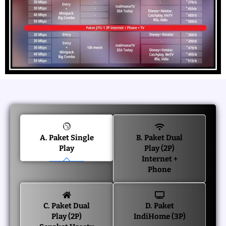
A. Paket Single
B. Paket Dual
Play
Play (2P)
Internet +
Phone
C. Paket Dual
D. Paket
Play (2P)
IndiHome (3P)