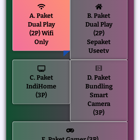
A. Paket
B. Paket
Dual Play
Dual Play
(2P) Wifi
(2P)
Only
Sepaket
Useetv
C. Paket
D. Paket
IndiHome
Bundling
(3P)
Smart
Camera
(3P)
E. Paket Gamer (3P)