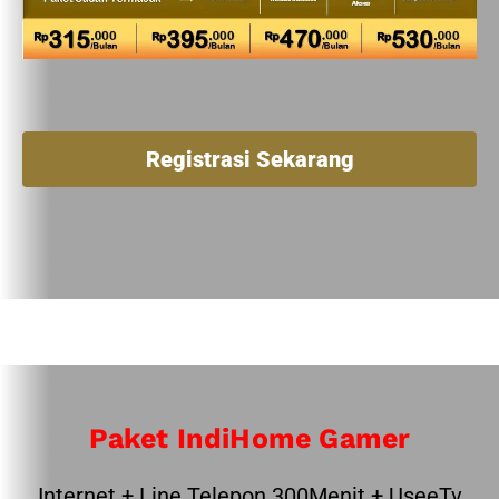
Registrasi Sekarang
Paket IndiHome Gamer
Internet + Line Telepon 300Menit + UseeTv