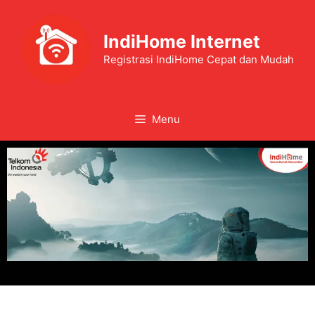
IndiHome Internet
Registrasi IndiHome Cepat dan Mudah
Menu