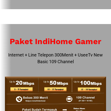
Paket IndiHome Gamer
Internet + Line Telepon 300Menit + UseeTv New
Basic 109 Channel