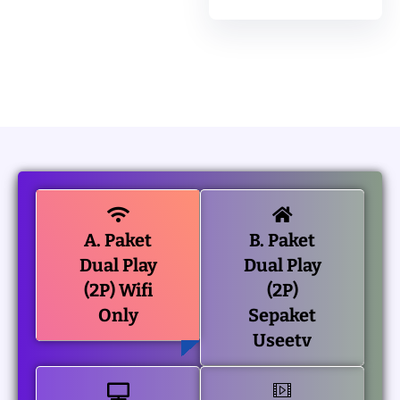
A. Paket
B. Paket
Dual Play
Dual Play
(2P) Wifi
(2P)
Only
Sepaket
Useetv