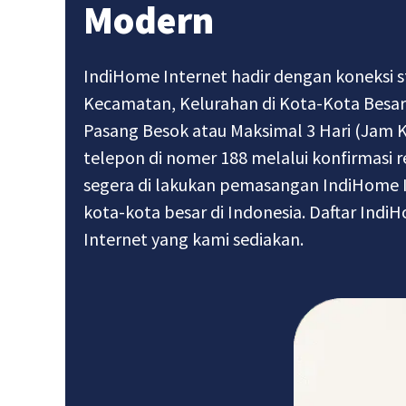
Modern
IndiHome Internet hadir dengan koneksi s
Kecamatan, Kelurahan di Kota-Kota Besar
Pasang Besok atau Maksimal 3 Hari (Jam Ke
telepon di nomer 188 melalui konfirmasi re
segera di lakukan pemasangan IndiHome I
kota-kota besar di Indonesia. Daftar In
Internet yang kami sediakan.