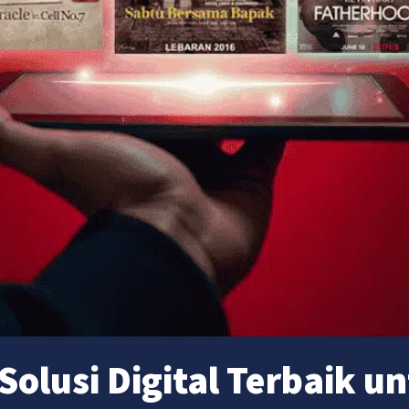
Solusi Digital Terbaik u