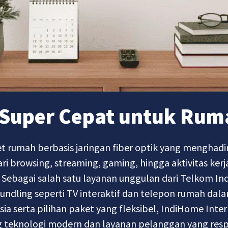
 Super Cepat untuk Rum
 rumah berbasis jaringan fiber optik yang menghadir
ri browsing, streaming, gaming, hingga aktivitas ker
Sebagai salah satu layanan unggulan dari Telkom In
undling seperti TV interaktif dan telepon rumah dala
sia serta pilihan paket yang fleksibel, IndiHome Inte
g teknologi modern dan layanan pelanggan yang resp