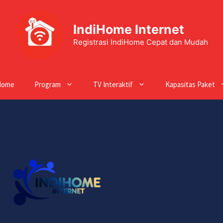
IndiHome Internet
Registrasi IndiHome Cepat dan Mudah
Home
Program
TV Interaktif
Kapasitas Paket