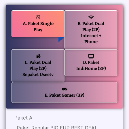
A. Paket Single
B. Paket Dual
Play
Play (2P)
Internet +
Phone
C. Paket Dual
D. Paket
Play (2P)
IndiHome (3P)
Sepaket Useetv
E. Paket Gamer (3P)
Paket A
_Paket Regular BIG FUP BEST DEAL_