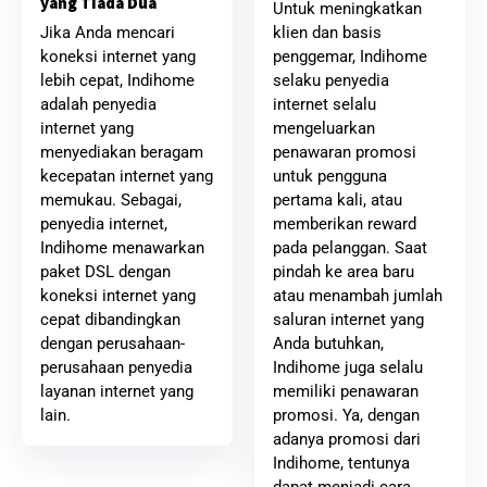
yang Tiada Dua
Untuk meningkatkan
klien dan basis
Jika Anda mencari
penggemar, Indihome
koneksi internet yang
selaku penyedia
lebih cepat, Indihome
internet selalu
adalah penyedia
mengeluarkan
internet yang
penawaran promosi
menyediakan beragam
untuk pengguna
kecepatan internet yang
pertama kali, atau
memukau. Sebagai,
memberikan reward
penyedia internet,
pada pelanggan. Saat
Indihome menawarkan
pindah ke area baru
paket DSL dengan
atau menambah jumlah
koneksi internet yang
saluran internet yang
cepat dibandingkan
Anda butuhkan,
dengan perusahaan-
Indihome juga selalu
perusahaan penyedia
memiliki penawaran
layanan internet yang
promosi. Ya, dengan
lain.
adanya promosi dari
Indihome, tentunya
dapat menjadi cara