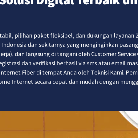
tabil, pilihan paket fleksibel, dan dukungan layanan
 Indonesia dan sekitarnya yang menginginkan pasang
rja), dan langsung di tangani oleh Customer Service C
gistrasi dan verifikasi berhasil via sms atau email m
nternet Fiber di tempat Anda oleh Teknisi Kami. Pem
diHome Internet secara cepat dan mudah dengan men