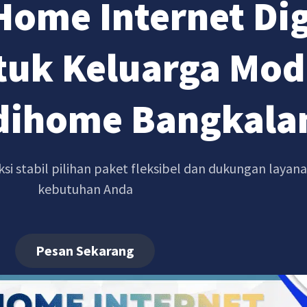
Home Internet Dig
tuk Keluarga Mo
ndihome Bangkala
i stabil pilihan paket fleksibel dan dukungan layan
kebutuhan Anda
Pesan Sekarang