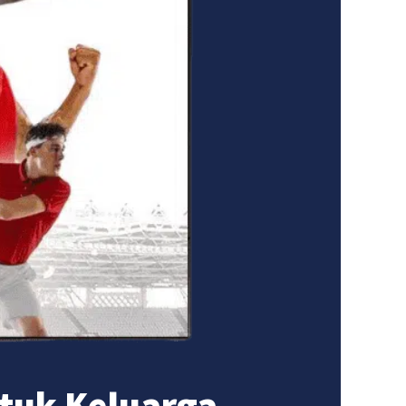
ntuk Keluarga