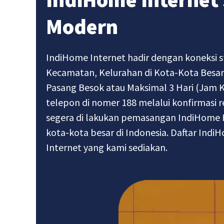
Modern
IndiHome Internet hadir dengan koneksi s
Kecamatan, Kelurahan di Kota-Kota Besar
Pasang Besok atau Maksimal 3 Hari (Jam Ke
telepon di nomer 188 melalui konfirmasi re
segera di lakukan pemasangan IndiHome I
kota-kota besar di Indonesia. Daftar In
Internet yang kami sediakan.