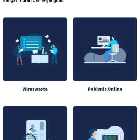
sangat murah dan terjangkau.
Wiraswasta
Pebisnis Online