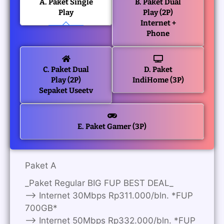
A. Paket Single
B. Paket Dual
Play
Play (2P)
Internet +
Phone
C. Paket Dual
D. Paket
Play (2P)
IndiHome (3P)
Sepaket Useetv
E. Paket Gamer (3P)
Paket A
_Paket Regular BIG FUP BEST DEAL_
—> Internet 30Mbps Rp311.000/bln. *FUP
700GB*
—> Internet 50Mbps Rp332.000/bln. *FUP