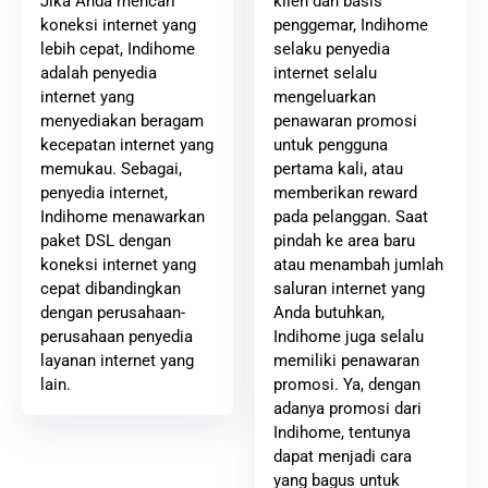
klien dan basis
Jika Anda mencari
penggemar, Indihome
koneksi internet yang
selaku penyedia
lebih cepat, Indihome
internet selalu
adalah penyedia
mengeluarkan
internet yang
penawaran promosi
menyediakan beragam
untuk pengguna
kecepatan internet yang
pertama kali, atau
memukau. Sebagai,
memberikan reward
penyedia internet,
pada pelanggan. Saat
Indihome menawarkan
pindah ke area baru
paket DSL dengan
atau menambah jumlah
koneksi internet yang
saluran internet yang
cepat dibandingkan
Anda butuhkan,
dengan perusahaan-
Indihome juga selalu
perusahaan penyedia
memiliki penawaran
layanan internet yang
promosi. Ya, dengan
lain.
adanya promosi dari
Indihome, tentunya
dapat menjadi cara
yang bagus untuk