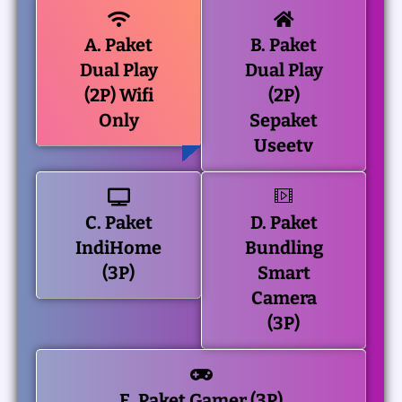
A. Paket
B. Paket
Dual Play
Dual Play
(2P) Wifi
(2P)
Only
Sepaket
Useetv
C. Paket
D. Paket
IndiHome
Bundling
(3P)
Smart
Camera
(3P)
E. Paket Gamer (3P)