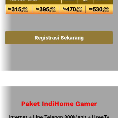
Registrasi Sekarang
Paket IndiHome Gamer
Internet + Line Telepon 300Menit + UseeTv