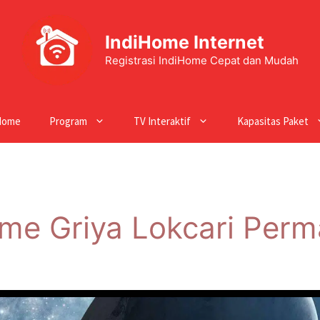
IndiHome Internet
Registrasi IndiHome Cepat dan Mudah
Home
Program
TV Interaktif
Kapasitas Paket
me Griya Lokcari Perm