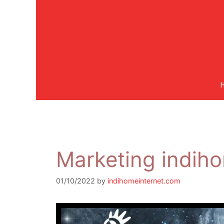
Marketing indiho
01/10/2022
by
indihomeinternet.com